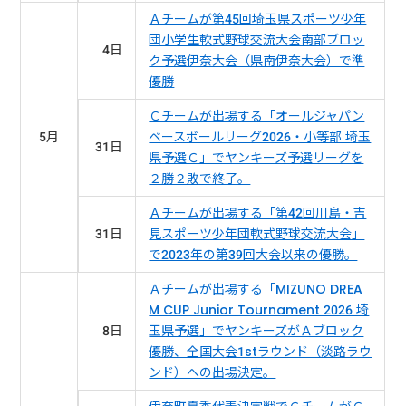
Ａチームが第45回埼玉県スポーツ少年
団小学生軟式野球交流大会南部ブロッ
4日
ク予選伊奈大会（県南伊奈大会）で準
優勝
Ｃチームが出場する「オールジャパン
5月
ベースボールリーグ2026・小等部 埼玉
31日
県予選Ｃ」でヤンキーズ予選リーグを
２勝２敗で終了。
Ａチームが出場する「第42回川島・吉
31日
見スポーツ少年団軟式野球交流大会」
で2023年の第39回大会以来の優勝。
Ａチームが出場する「MIZUNO DREA
M CUP Junior Tournament 2026 埼
8日
玉県予選」でヤンキーズがＡブロック
優勝、全国大会1stラウンド（淡路ラウ
ンド）への出場決定。