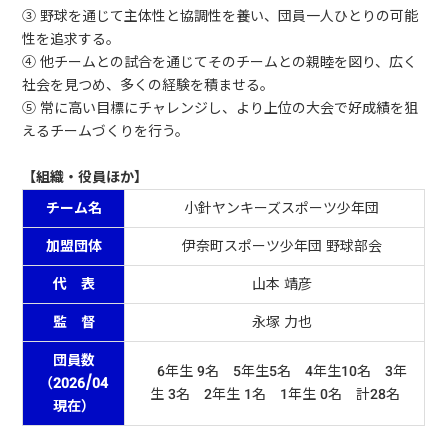
③ 野球を通じて主体性と協調性を養い、団員一人ひとりの可能
性を追求する。
④ 他チームとの試合を通じてそのチームとの親睦を図り、広く
社会を見つめ、多くの経験を積ませる。
⑤ 常に高い目標にチャレンジし、より上位の大会で好成績を狙
えるチームづくりを行う。
【組織・役員ほか】
チーム名
小針ヤンキーズスポーツ少年団
加盟団体
伊奈町スポーツ少年団 野球部会
代 表
山本 靖彦
監 督
永塚 力也
団員数
6年生 9名 5年生5名 4年生10名 3年
（2026/04
生 3名 2年生 1名 1年生 0名 計28名
現在）