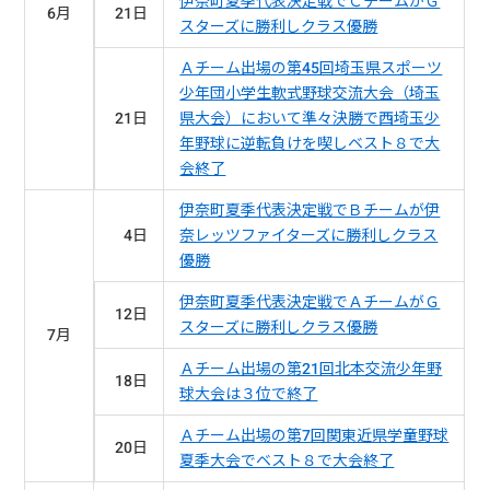
伊奈町夏季代表決定戦でＣチームがＧ
6月
21日
スターズに勝利しクラス優勝
Ａチーム出場の第45回埼玉県スポーツ
少年団小学生軟式野球交流大会（埼玉
21日
県大会）において準々決勝で西埼玉少
年野球に逆転負けを喫しベスト８で大
会終了
伊奈町夏季代表決定戦でＢチームが伊
4日
奈レッツファイターズに勝利しクラス
優勝
伊奈町夏季代表決定戦でＡチームがＧ
12日
スターズに勝利しクラス優勝
7月
Ａチーム出場の第21回北本交流少年野
18日
球大会は３位で終了
Ａチーム出場の第7回関東近県学童野球
20日
夏季大会でベスト８で大会終了