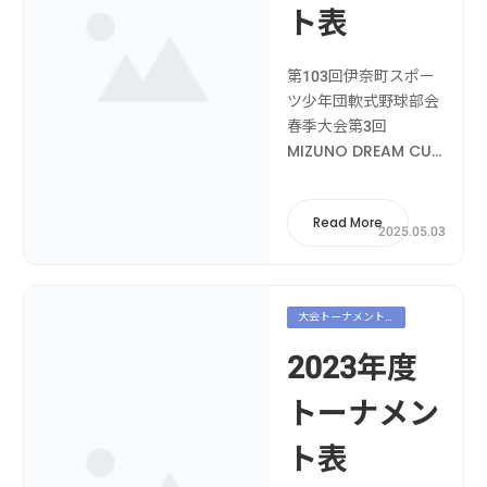
ト表
第103回伊奈町スポー
ツ少年団軟式野球部会
春季大会第3回
MIZUNO DREAM CUP
Jr. Tournament 埼玉
県予選第3回 MIZUNO
Read More
DREAM CUP Jr.
2025.05.03
Tournament 全国大
会1stラウンド（熊本
ラウンド）& FINALラ
大会トーナメント
ウンド第４回フレンド
表
リーカップ2...
2023年度
トーナメン
ト表