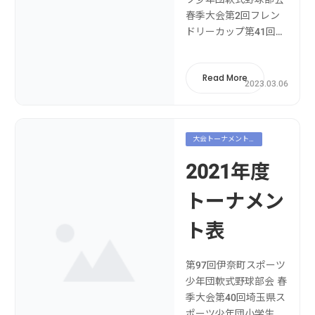
春季大会第2回フレン
ドリーカップ第41回埼
玉県スポーツ少年団小
学生軟式野球交流大会
Read More
南部ブロック予選和光
2023.03.06
大会第41回埼玉県スポ
ーツ少年団夏季小学生
軟式野球交流大会第38
大会トーナメント
回川島・吉見スポーツ
表
少年団軟式野球交流大
2021年度
会第17回北本交流少年
野球大会2022読売旗争
トーナメン
奪関東...
ト表
第97回伊奈町スポーツ
少年団軟式野球部会 春
季大会第40回埼玉県ス
ポーツ少年団小学生軟