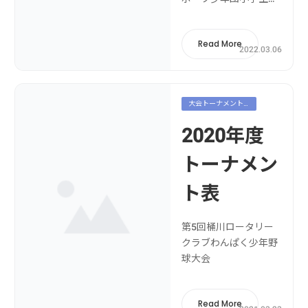
式野球交流大会南部ブ
ロック予選川口大会第
Read More
37回 川島・吉見スポ
2022.03.06
ーツ少年団交流大会第
40回埼玉県スポーツ少
年団夏季小学生軟式野
大会トーナメント
球交流大会伊奈町夏季
表
代表決定戦第16回北本
2020年度
交流少年野球大会第６
回桶川ロータリークラ
トーナメン
ブわんぱ...
ト表
第5回桶川ロータリー
クラブわんぱく少年野
球大会
Read More