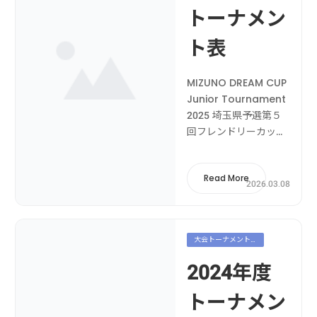
トーナメン
ト表
MIZUNO DREAM CUP
Junior Tournament
2025 埼玉県予選第５
回フレンドリーカップ
オールジャパンベース
ボールリーグ2025・小
Read More
等部 埼玉県予選 ヤン
2026.03.08
キーズはＢリーグＤブ
ロック第4回三郷市少
年野球連盟 近隣少年野
大会トーナメント
球高学年大会第2回三
表
郷市近隣少年野球低学
2024年度
年育成大会予選リー...
トーナメン