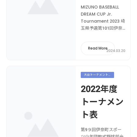
MIZUNO BASEBALL
DREAM CUP Jr.
Tournament 2023 埼
玉県予選第101回伊奈
町スポーツ少年団軟式
野球部会 春季大会第３
Read More
回フレンドリーカップ
2024.03.20
第42回埼玉県スポーツ
少年団小学生軟式野球
交流大会南部ブロック
大会トーナメント
予選桶川大会第39回川
表
島・吉見スポーツ少年
2022年度
団交流大会第42回...
トーナメン
ト表
第9９回伊奈町スポー
ツ少年団軟式野球部会