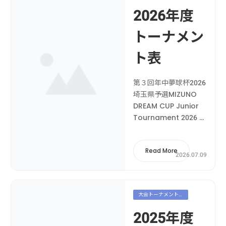
表
2026年度
トーナメン
ト表
第３回年中夢球杯2026
埼玉県予選MIZUNO
DREAM CUP Junior
Tournament 2026 埼
玉県予選MIZUNO
DREAM CUP Junior
Read More
Tournament 淡路ラ
2026.07.09
ウンド第６回フレンド
リーカップ第６回
UNDER 4 NEXT
大会トーナメント
GENERATION CUP 予
表
選...
2025年度