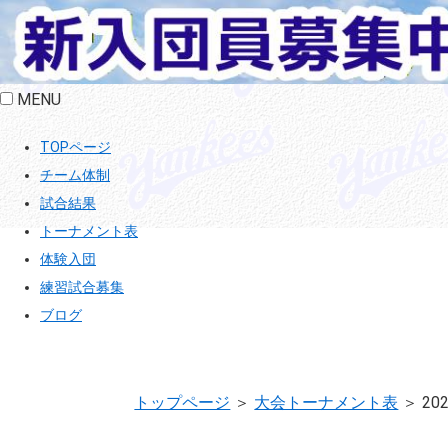
MENU
TOPページ
チーム体制
試合結果
トーナメント表
体験入団
練習試合募集
ブログ
トップページ
＞
大会トーナメント表
＞
2