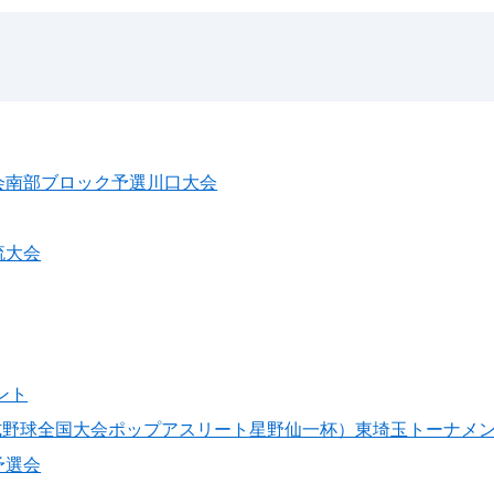
会南部ブロック予選川口大会
流大会
メント
軟式野球全国大会ポップアスリート星野仙一杯）東埼玉トーナメ
予選会