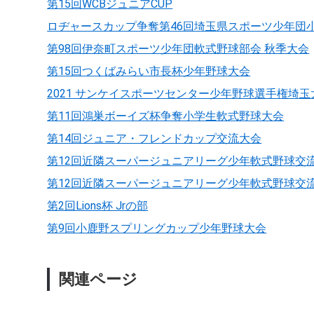
第15回WCBジュニアCUP
ロヂャースカップ争奪第46回埼玉県スポーツ少年団
第98回伊奈町スポーツ少年団軟式野球部会 秋季大会
第15回つくばみらい市長杯少年野球大会
2021 サンケイスポーツセンター少年野球選手権埼玉
第11回鴻巣ボーイズ杯争奪小学生軟式野球大会
第14回ジュニア・フレンドカップ交流大会
第12回近隣スーパージュニアリーグ少年軟式野球交流
第12回近隣スーパージュニアリーグ少年軟式野球交
第2回Lions杯 Jrの部
第9回小鹿野スプリングカップ少年野球大会
関連ページ