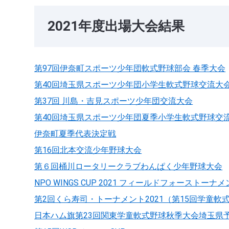
2021年度出場大会結果
第97回伊奈町スポーツ少年団軟式野球部会 春季大会
第40回埼玉県スポーツ少年団小学生軟式野球交流大
第37回 川島・吉見スポーツ少年団交流大会
第40回埼玉県スポーツ少年団夏季小学生軟式野球交
伊奈町夏季代表決定戦
第16回北本交流少年野球大会
第６回桶川ロータリークラブわんぱく少年野球大会
NPO WINGS CUP 2021 フィールドフォーストーナ
第2回くら寿司・トーナメント2021（第15回学童
日本ハム旗第23回関東学童軟式野球秋季大会埼玉県