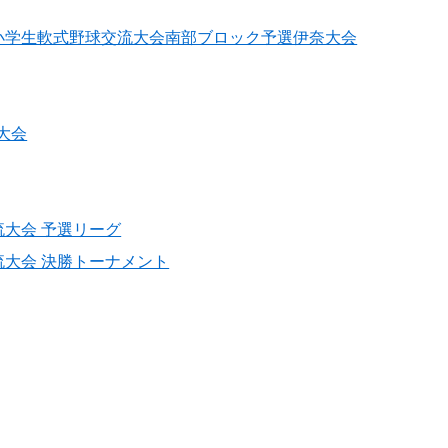
小学生軟式野球交流大会南部ブロック予選伊奈大会
大会
大会 予選リーグ
流大会 決勝トーナメント